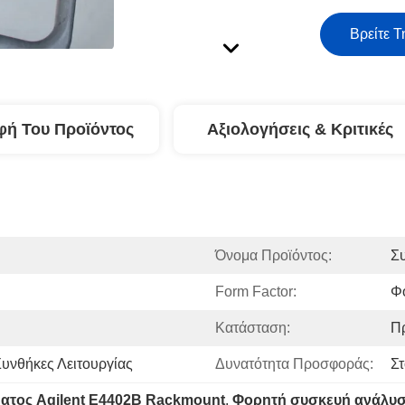
Βρείτε Τ
φή Του Προϊόντος
Αξιολογήσεις & Κριτικές
Όνομα Προϊόντος:
Σ
Form Factor:
Φ
Κατάσταση:
Πρ
Συνθήκες Λειτουργίας
Δυνατότητα Προσφοράς:
Σ
ατος Agilent E4402B Rackmount
, 
Φορητή συσκευή ανάλυσ