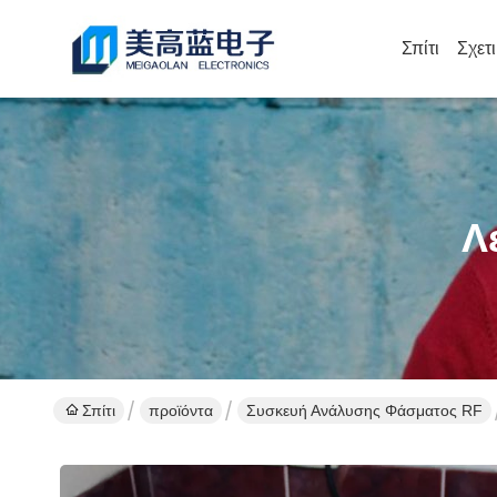
Σπίτι
Σχετ
Λ
Σπίτι
προϊόντα
Συσκευή Ανάλυσης Φάσματος RF