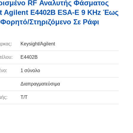
ρισμένο RF Αναλυτής Φάσματος
t Agilent E4402B ESA-E 9 KHz Έως
 Φορητό/Στηριζόμενο Σε Ράφι
ρκας:
Keysight/Agilent
τέλου:
E4402B
νο:
1 σύνολο
Διαπραγματεύσιμα
ής:
T/T