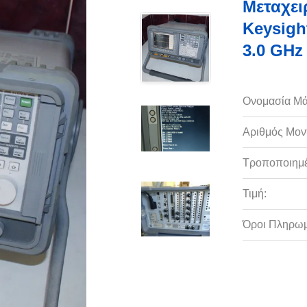
Μεταχει
Keysigh
3.0 GHz
Ονομασία Μά
Αριθμός Μον
Τροποποιημέ
Τιμή:
Όροι Πληρωμ