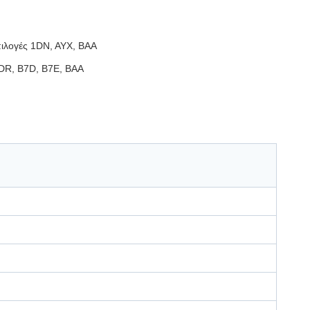
πιλογές 1DN, AYX, BAA
1DR, B7D, B7E, BAA