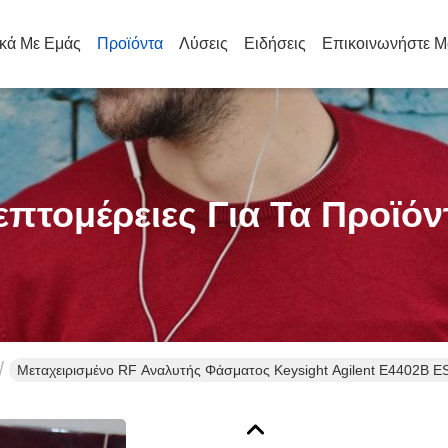
ικά Με Εμάς
Προϊόντα
Λύσεις
Ειδήσεις
Επικοινωνήστε Μ
επτομέρειες Για Τα Προϊόν
Μεταχειρισμένο RF Αναλυτής Φάσματος Keysight Agilent E4402B E