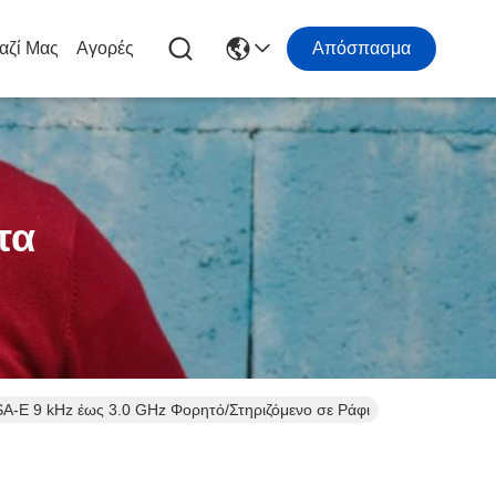
αζί Μας
Αγορές
Απόσπασμα
τα
SA-E 9 kHz έως 3.0 GHz Φορητό/Στηριζόμενο σε Ράφι