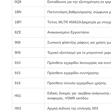
0Q8
Εκπαίδευση για την εξυπηρέτηση σε εργ
1ΒΝ
Πιστοποίηση βαθμονόμησης σύμφωνα μ
1ΒΠ
Τύπος MLTR 45662Α Διαμετρία με στοιχε
8ZE
Ανακαινισμένο Εργοστάσιο
908
Συσκευή φλάντζης ράφους για χρήση χωρ
909
Τεχνικό εξοπλισμό για το μπροστινό χειρι
910
Πρόσθετο εγχειρίδιο λειτουργίας και συ
915
Πρόσθετο εγχειρίδιο συντήρησης
916
Πρόσθετο σύνολο εγχειριδίων χρήσης
Ειδικές δοκιμές για: ακρίβεια ανάγνωση
H01
αναφοράς, VSWR εισόδου
H03
Αρχική έκδοση της επιλογής 003