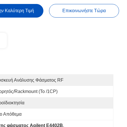
ην Καλύτερη Τιμή
Επικοινωνήστε Τώρα
υσκευή Ανάλυσης Φάσματος RF
ορητός/Rackmount (το /1CP)
οϊδιοκτησία
το Απόθεμα
ης φάσματος Agilent E4402B
, 