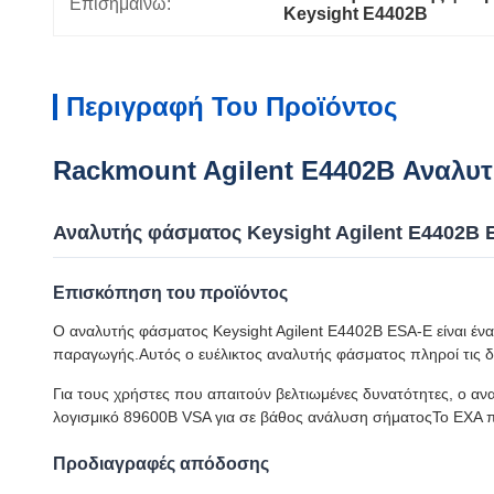
Επισημαίνω:
Keysight E4402B
Περιγραφή Του Προϊόντος
Rackmount Agilent E4402B Αναλυτ
Αναλυτής φάσματος Keysight Agilent E4402B E
Επισκόπηση του προϊόντος
Ο αναλυτής φάσματος Keysight Agilent E4402B ESA-E είναι ένα
παραγωγής.Αυτός ο ευέλικτος αναλυτής φάσματος πληροί τις δ
Για τους χρήστες που απαιτούν βελτιωμένες δυνατότητες, ο α
λογισμικό 89600B VSA για σε βάθος ανάλυση σήματοςΤο EXA π
Προδιαγραφές απόδοσης