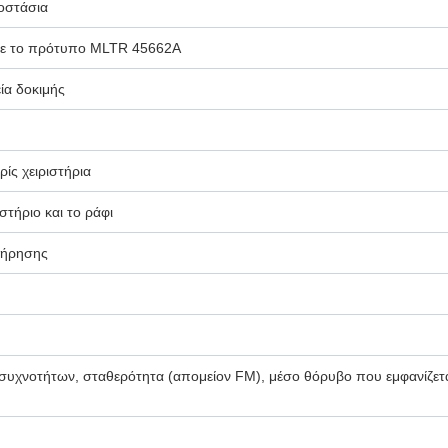
οστάσια
ε το πρότυπο MLTR 45662A
ία δοκιμής
ίς χειριστήρια
στήριο και το ράφι
ντήρησης
ς συχνοτήτων, σταθερότητα (απομείον FM), μέσο θόρυβο που εμφανίζετ