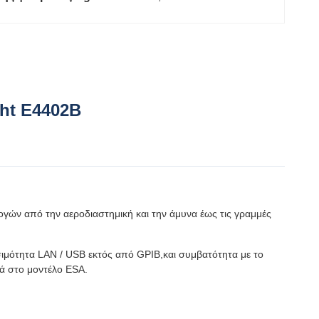
ght E4402B
ογών από την αεροδιαστημική και την άμυνα έως τις γραμμές
σιμότητα LAN / USB εκτός από GPIB,και συμβατότητα με το
ά στο μοντέλο ESA.