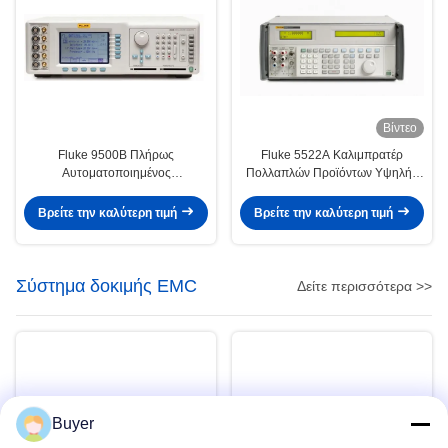
Βίντεο
Fluke 9500B Πλήρως
Fluke 5522A Καλιμπρατέρ
Αυτοματοποιημένος
Πολλαπλών Προϊόντων Υψηλής
Βαθμονομητής Παλμογράφου με
Απόδοσης με Ευρεία Κάλυψη
Σήματα Εύρους 3200MHz σε
Εργασιών και Φορητό Σχεδιασμό
Βρείτε την καλύτερη τιμή
Βρείτε την καλύτερη τιμή
Μεταχειρισμένη Κατάσταση
Σύστημα δοκιμής EMC
Δείτε περισσότερα >>
Buyer