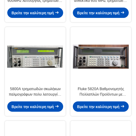
600MHz λειτουργίας τρηματωδών
ανθεκτικά 600 MHZ τρηματωδών
σκωλήκων 5502A πολυ
σκωλήκων 5700A Multiscene
Βρείτε την καλύτερη τιμή
Βρείτε την καλύτερη τιμή
5800A τρηματωδών σκωλήκων
Fluke 5820A Βαθμονομητής
παλμογράφων πολυ λειτουργίας
Πολλαπλών Προϊόντων με
υπολογισμός λάθους μετρητών
Παλμογράφο Πέντε Καναλιών
διακριβωτών αυτόματος
Βαθμονομητή Εύρους Ζώνης 600
Βρείτε την καλύτερη τιμή
Βρείτε την καλύτερη τιμή
MHz και 2,1 GHz