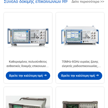
Σύνολο δοκιμής επικοινωνιών RF
Δείτε περισσότερα >>
Καθορισμένος πολυσύνθετος
70MHz-6GHz ευρείας ζώνης
ανθεκτικός δοκιμής επικοινωνιών
ελεγκτές ραδιοεπικοινωνίας,
R&S CMW290 IoT RF
Rohde & Schwarz CMW280
Βρείτε την καλύτερη τιμή
Βρείτε την καλύτερη τιμή