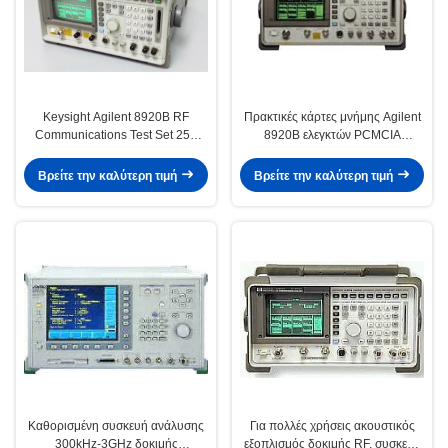
Keysight Agilent 8920B RF
Πρακτικές κάρτες μνήμης Agilent
Communications Test Set 250
8920B ελεγκτών PCMCIA
kHz έως 1000 MHz με κάρτες
σημάτων Keysight RF
μνήμης PCMCIA και
Βρείτε την καλύτερη τιμή
Βρείτε την καλύτερη τιμή
ενσωματωμένο υπολογιστή
IBASIC
Καθορισμένη συσκευή ανάλυσης
Για πολλές χρήσεις ακουστικός
300kHz-3GHz δοκιμής
εξοπλισμός δοκιμής RF, συσκευή