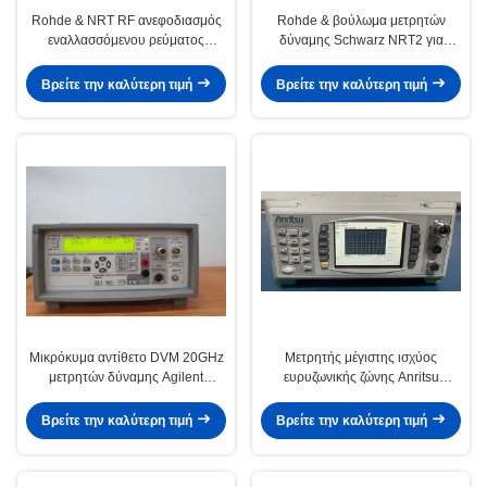
Rohde & NRT RF ανεφοδιασμός
Rohde & βούλωμα μετρητών
εναλλασσόμενου ρεύματος
δύναμης Schwarz NRT2 για
μετρητών δύναμης Schwarz IEEE
πολλές χρήσεις σε πρακτικό
400 MHZ λεωφορείο
Βρείτε την καλύτερη τιμή
Βρείτε την καλύτερη τιμή
Μικρόκυμα αντίθετο DVM 20GHz
Μετρητής μέγιστης ισχύος
μετρητών δύναμης Agilent
ευρυζωνικής ζώνης Anritsu
53147A RF εξαιρετικά ευρείας
ML2488B με εύρος ζώνης βίντεο
ζώνης
400 MHz, εισροή διπλού καναλιού
Βρείτε την καλύτερη τιμή
Βρείτε την καλύτερη τιμή
και ρυθμό δειγματοληψίας 64
ms/s