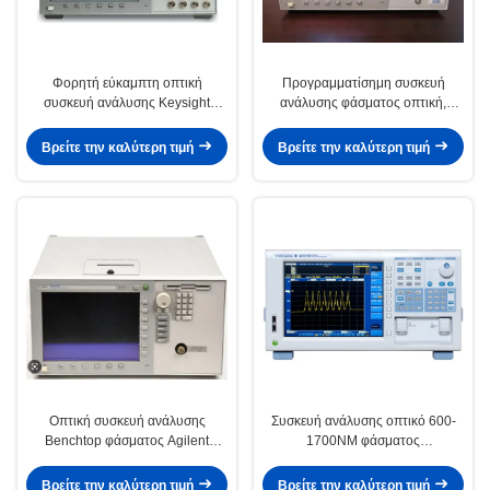
Φορητή εύκαμπτη οπτική
Προγραμματίσημη συσκευή
συσκευή ανάλυσης Keysight
ανάλυσης φάσματος οπτική,
Agilent 86141B φάσματος
συσκευή ανάλυσης Keysight
Agilent 86140B
Βρείτε την καλύτερη τιμή
Βρείτε την καλύτερη τιμή
Οπτική συσκευή ανάλυσης
Συσκευή ανάλυσης οπτικό 600-
Benchtop φάσματος Agilent
1700NM φάσματος
86140A Keysight ανθεκτικό
τηλεπικοινωνιών AQ6370D
Yokogawa
Βρείτε την καλύτερη τιμή
Βρείτε την καλύτερη τιμή