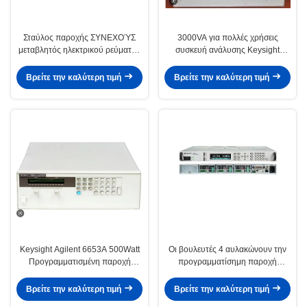
Σταύλος παροχής ΣΥΝΕΧΟΎΣ
3000VA για πολλές χρήσεις
μεταβλητός ηλεκτρικού ρεύματος
συσκευή ανάλυσης Keysight
εναλλασσόμενου ρεύματος
Agilent 6814B 150/300V 20/10A
Agilent E3643A Keysight GPIB
πηγής ισχύος εναλλασσόμενου
Βρείτε την καλύτερη τιμή
Βρείτε την καλύτερη τιμή
RS232
ρεύματος
Keysight Agilent 6653A 500Watt
Οι βουλευτές 4 αυλακώνουν την
Προγραμματισμένη παροχή
προγραμματίσημη παροχή
συνεχούς ενέργειας με έξοδο 35V
ηλεκτρικού ρεύματος, παροχή
ΣΥΝΕΧΟΎΣ ηλεκτρικού ρεύματος
Βρείτε την καλύτερη τιμή
Βρείτε την καλύτερη τιμή
Agilent N6701A