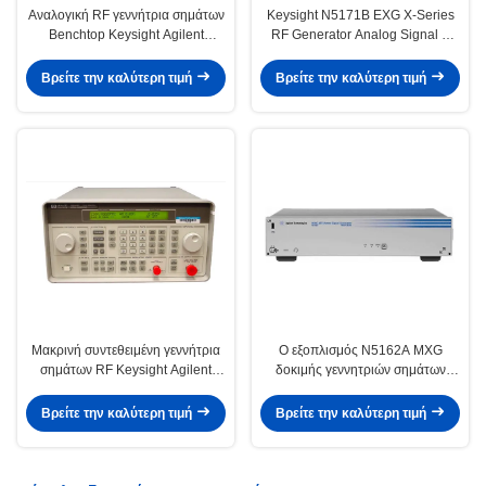
Αναλογική RF γεννήτρια σημάτων
Keysight N5171B EXG X-Series
Benchtop Keysight Agilent
RF Generator Analog Signal 9
E8257D PSG
kHz έως 6 GHz
Rackmount/Benchtop Αποδοτικό
Βρείτε την καλύτερη τιμή
Βρείτε την καλύτερη τιμή
από άποψη κόστους
Μακρινή συντεθειμένη γεννήτρια
Ο εξοπλισμός N5162A MXG
σημάτων RF Keysight Agilent
δοκιμής γεννητριών σημάτων
8648B 9kHz-2000MHz
ραδιοσυχνότητας Agilent
Keysight ΈΦΑΓΕ
Βρείτε την καλύτερη τιμή
Βρείτε την καλύτερη τιμή