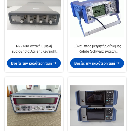
N7748A οπτική υψηλή
Εύκαμπτος μετρητής δύναμης
ευαισθησία Agilent Keysight
Rohde Schwarz ενιαίων
μετρητών δύναμης HP RF
καναλιών, πολυσύνθετος
μετρητής δύναμης NRP
Βρείτε την καλύτερη τιμή
Βρείτε την καλύτερη τιμή