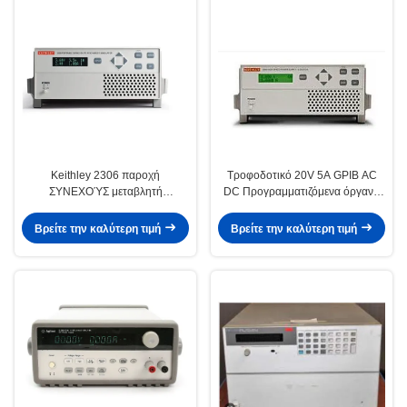
εναλλασσόμενου ρεύματος
Keithley 2306 παροχή
Τροφοδοτικό 20V 5A GPIB AC
ΣΥΝΕΧΟΎΣ μεταβλητή
DC Προγραμματιζόμενα όργανα
ηλεκτρικού ρεύματος
Keithley 2304A
εναλλασσόμενου ρεύματος,
Βρείτε την καλύτερη τιμή
Βρείτε την καλύτερη τιμή
προγραμματίσημη συσκευή
ανάλυσης φορτιστών μπαταριών