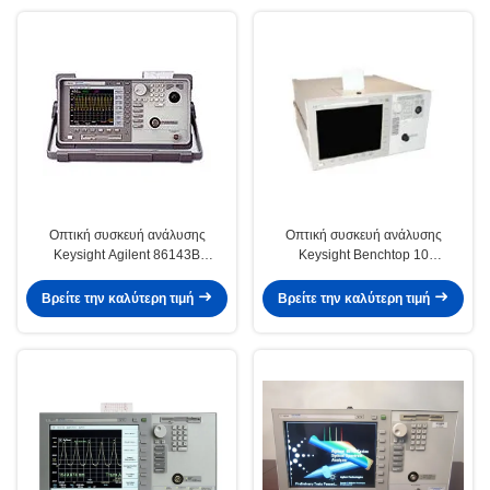
Οπτική συσκευή ανάλυσης
Οπτική συσκευή ανάλυσης
Keysight Agilent 86143B
Keysight Benchtop 10
φάσματος μήκους κύματος 10PM
ΠΡΩΘΥΠΟΥΡΓΌΣ δικτύων
Agilent 86142B
Βρείτε την καλύτερη τιμή
Βρείτε την καλύτερη τιμή