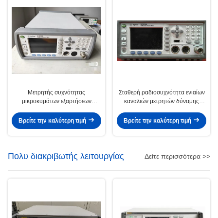
Μετρητής συχνότητας
Σταθερή ραδιοσυχνότητα ενιαίων
μικροκυμάτων εξαρτήσεων
καναλιών μετρητών δύναμης
Rackmount μετρητών ισχύος
N1914A Agilent
N1913A Agilent RF
Βρείτε την καλύτερη τιμή
Βρείτε την καλύτερη τιμή
Πολυ διακριβωτής λειτουργίας
Δείτε περισσότερα >>