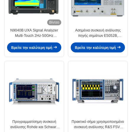
Βίντεο
N9040B UXA Signal Analyzer
Ασημένια συσκευή ανάλυσης
Multi-Touch 2Hz-50GHz
πηγής σημάτων E5052B,
Spectrum Analyzer usato
πρακτική συσκευή ανάλυσης
σημάτων δικτύων
Βρείτε την καλύτερη τιμή
Βρείτε την καλύτερη τιμή
Προγραμματίσημη συσκευή
Πρακτικό σήμα χρησιμοποιημένο
ανάλυσης Rohde και Schwarz
συσκευή ανάλυσης R&S FSV3