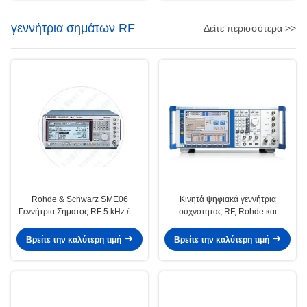
γεννήτρια σημάτων RF
Δείτε περισσότερα >>
Rohde & Schwarz SME06
Κινητά ψηφιακά γεννήτρια
Γεννήτρια Σήματος RF 5 kHz έως
συχνότητας RF, Rohde και
6 GHz με μορφή πάγκου και
Schwarz SMU200A
ψηφιακή διαμόρφωση
Βρείτε την καλύτερη τιμή
Βρείτε την καλύτερη τιμή