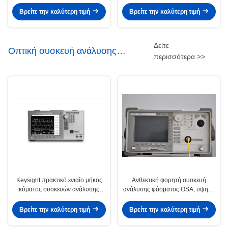
FSQ40 φάσματος σημάτων RF
φάσματος 3,6 Ghz για τις
οδηγήσεις
Βρείτε την καλύτερη τιμή
Βρείτε την καλύτερη τιμή
Δείτε
Οπτική συσκευή ανάλυσης
περισσότερα >>
φάσματος
Keysight πρακτικό ενιαίο μήκος
Ανθεκτική φορητή συσκευή
κύματος συσκευών ανάλυσης
ανάλυσης φάσματος OSA, υψηλή
φάσματος Agilent 86146B οπτικό
επίδοση Keysight Agilent 86145B
Βρείτε την καλύτερη τιμή
Βρείτε την καλύτερη τιμή