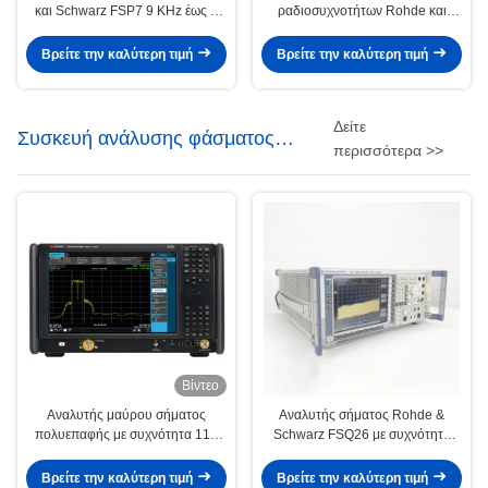
και Schwarz FSP7 9 KHz έως 7
ραδιοσυχνοτήτων Rohde και
GHz Φορητό με επίπεδο θορύβου
Schwarz FSP13 με συχνότητα 9
-155 dBm
KHz έως 13 GHz και επίπεδο
Βρείτε την καλύτερη τιμή
Βρείτε την καλύτερη τιμή
θορύβου -155 dBm
Δείτε
Συσκευή ανάλυσης φάσματος
περισσότερα >>
σημάτων
Βίντεο
Αναλυτής μαύρου σήματος
Αναλυτής σήματος Rohde &
πολυεπαφής με συχνότητα 110
Schwarz FSQ26 με συχνότητα
GHz και εύρος ζώνης ανάλυσης 1
20Hz-26.5GHz και υψηλής
GHz Αναλυτής φάσματος UXA
δυναμικής εμβέλειας
Βρείτε την καλύτερη τιμή
Βρείτε την καλύτερη τιμή