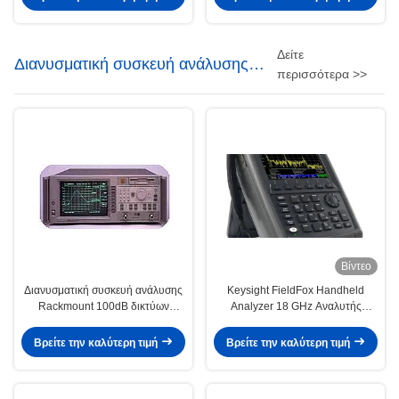
Δείτε
Διανυσματική συσκευή ανάλυσης
περισσότερα >>
δικτύων
Βίντεο
Διανυσματική συσκευή ανάλυσης
Keysight FieldFox Handheld
Rackmount 100dB δικτύων
Analyzer 18 GHz Αναλυτής
Agilent 8711B Keysight
Δικτύου Μικροκυμάτων με 2
Θύρες και 91 dB Δυναμικό Εύρος
Βρείτε την καλύτερη τιμή
Βρείτε την καλύτερη τιμή