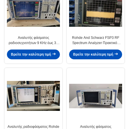
Αναλυτής φάσματος
Rohde And Schwarz FSP3 RF
ραδιοσυχνοτήτων 9 KHz έως 30
Spectrum Analyzer Πρακτικός
GHz με επίπεδο θορύβου -155
αναλυτής συχνότητας RF
dBm και δοκιμασμένο από
Βρείτε την καλύτερη τιμή
Βρείτε την καλύτερη τιμή
προηγουμένως ιδιοκτήτη
Αναλυτής ραδιοφάσματος Rohde
Αναλυτής φάσματος