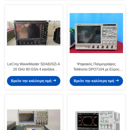
LeCroy WaveMaster SDA820Zi-A
Ψηφιακός Παλμογράφος
20 GHz 80 GS/s 4 κανάλια
Tektronix DPO7104 με Εύρος
ψηφιακό οσιλοσκόπιο με
Ζώνης 1 GHz, 4 Κανάλια και
προηγμένα εργαλεία ανάλυσης
Ρυθμό Δειγματοληψίας 10 GS/s
Βρείτε την καλύτερη τιμή
Βρείτε την καλύτερη τιμή