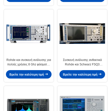
σειράς X
Rohde και συσκευή ανάλυσης για
Συσκευή ανάλυσης ανθεκτικά
πολλές χρήσεις 8 Ghz φάσματος
Rohde και Schwarz FSQ3
σημάτων Schwarz FSQ8
σημάτων σπεκτροραδιόμετρων
RF
Βρείτε την καλύτερη τιμή
Βρείτε την καλύτερη τιμή