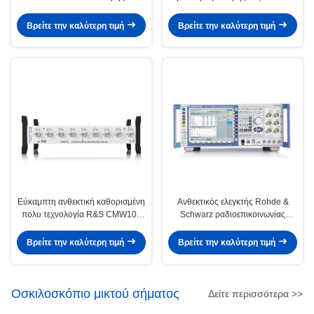
επικοινωνιών Anritsu MT8801B
ανάλυσης Keysight Agilent 8920A
RF
AF
Βρείτε την καλύτερη τιμή
Βρείτε την καλύτερη τιμή
Εύκαμπτη ανθεκτική καθορισμένη
Ανθεκτικός ελεγκτής Rohde &
πολυ τεχνολογία R&S CMW100
Schwarz ραδιοεπικοινωνίας
δοκιμής επικοινωνιών RF
CMW500 ευρείας ζώνης
Βρείτε την καλύτερη τιμή
Βρείτε την καλύτερη τιμή
Οσκιλοσκόπιο μικτού σήματος
Δείτε περισσότερα >>