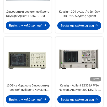
Διανυσματική συσκευή ανάλυσης
Keysight 104 αναλυτής δικτύων
Keysight Agilent E8362B 10MHz-
DB PNA, ελεγκτής Agilent
20GHz δικτύων Multiport PNA
E8364B VNA
Βρείτε την καλύτερη τιμή
Βρείτε την καλύτερη τιμή
Βίντεο
110GHz κλιμακωτή διανυσματική
Keysight Agilent E8358A PNA
συσκευή ανάλυσης Keysight
Network Analyzer 300 KHz To 9
Agilent 8757D δικτύων με την
GHz Rackmount Μεταχειρισμένος
επίδειξη χρώματος
Αναλυτής Δικτύου Vector
Βρείτε την καλύτερη τιμή
Βρείτε την καλύτερη τιμή