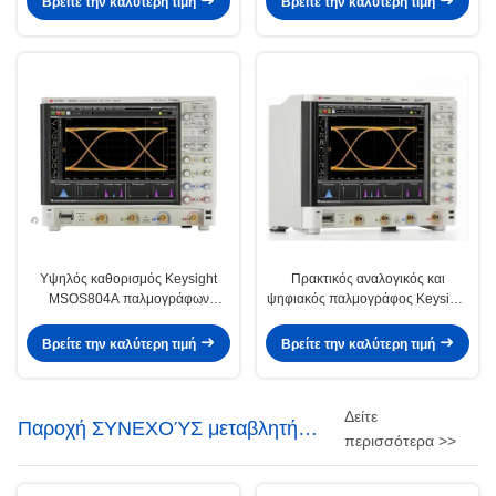
Βρείτε την καλύτερη τιμή
Βρείτε την καλύτερη τιμή
Υψηλός καθορισμός Keysight
Πρακτικός αναλογικός και
MSOS804A παλμογράφων
ψηφιακός παλμογράφος Keysight
Agilent 8GHz αναλογικός-
Agilent DSOS054A 20GSa/s
ψηφιακός
Βρείτε την καλύτερη τιμή
Βρείτε την καλύτερη τιμή
Δείτε
Παροχή ΣΥΝΕΧΟΎΣ μεταβλητή
περισσότερα >>
ηλεκτρικού ρεύματος