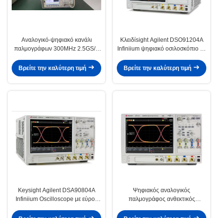
Αναλογικό-ψηφιακό κανάλι
Κλειδίsight Agilent DSO91204A
παλμογράφων 300MHz 2.5GS/S
Infiniium ψηφιακό οσιλοσκόπιο με
4 Tektronix DPO3034
εύρος ζώνης 12 GHz 40 GSa/s
δειγματοληψία και 1 Gpts
Βρείτε την καλύτερη τιμή
Βρείτε την καλύτερη τιμή
αναβάθμιση μνήμης
Keysight Agilent DSA90804A
Ψηφιακός αναλογικός
Infiniium Oscilloscope με εύρος
παλμογράφος ανθεκτικός
ζώνης 8GHz Μνήμη 50 Mpts και
Keysight Agilent DSO90404A 4
ανάλυση δεδομένων κατά σειρά
GHz