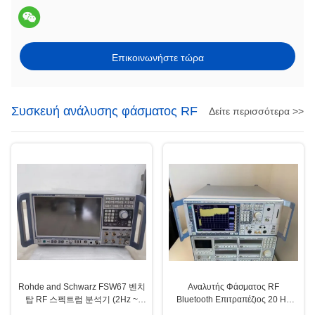
Επικοινωνήστε τώρα
Συσκευή ανάλυσης φάσματος RF
Δείτε περισσότερα >>
Rohde and Schwarz FSW67 벤치
Αναλυτής Φάσματος RF
탑 RF 스펙트럼 분석기 (2Hz ~
Bluetooth Επιτραπέζιος 20 Hz
67GHz 범위, 저위상 잡음)
έως 50 GHz Μεταχειρισμένο