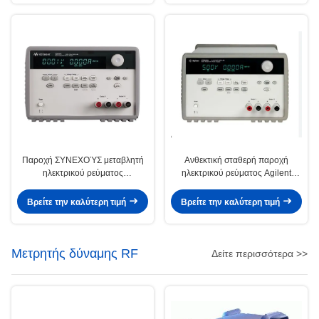
Παροχή ΣΥΝΕΧΟΎΣ μεταβλητή
Ανθεκτική σταθερή παροχή
ηλεκτρικού ρεύματος
ηλεκτρικού ρεύματος Agilent
εναλλασσόμενου ρεύματος
Keysight E3646A με GPIB RS232
Agilent E3649A Keysight 60V
Βρείτε την καλύτερη τιμή
Βρείτε την καλύτερη τιμή
0.8A 35V 1.4A 100W
Μετρητής δύναμης RF
Δείτε περισσότερα >>