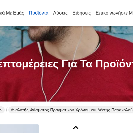
ικά Με Εμάς
Προϊόντα
Λύσεις
Ειδήσεις
Επικοινωνήστε Μ
επτομέρειες Για Τα Προϊόν
ων
Αναλυτής Φάσματος Πραγματικού Χρόνου και Δέκτης Παρακολού
160 MHz Άμεσο Εύρος Ζώνης και Ταχύτητα Σάρωσης 1 THz/δευτ