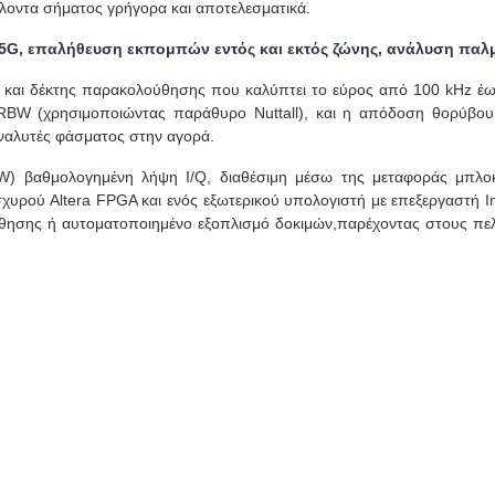
άλλοντα σήματος γρήγορα και αποτελεσματικά.
5G, επαλήθευση εκπομπών εντός και εκτός ζώνης, ανάλυση παλ
και δέκτης παρακολούθησης που καλύπτει το εύρος από 100 kHz έως
RBW (χρησιμοποιώντας παράθυρο Nuttall), και η απόδοση θορύβου
αναλυτές φάσματος στην αγορά.
W) βαθμολογημένη λήψη I/Q, διαθέσιμη μέσω της μεταφοράς μπλ
σχυρού Altera FPGA και ενός εξωτερικού υπολογιστή με επεξεργαστή I
θησης ή αυτοματοποιημένο εξοπλισμό δοκιμών,παρέχοντας στους πελ