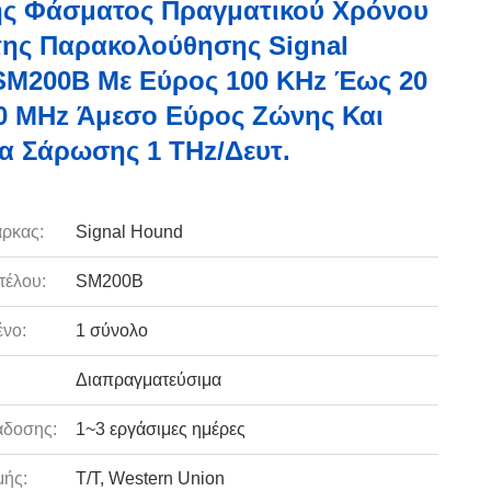
ής Φάσματος Πραγματικού Χρόνου
της Παρακολούθησης Signal
M200B Με Εύρος 100 KHz Έως 20
0 MHz Άμεσο Εύρος Ζώνης Και
α Σάρωσης 1 THz/δευτ.
ρκας:
Signal Hound
τέλου:
SM200B
νο:
1 σύνολο
Διαπραγματεύσιμα
άδοσης:
1~3 εργάσιμες ημέρες
ής:
T/T, Western Union