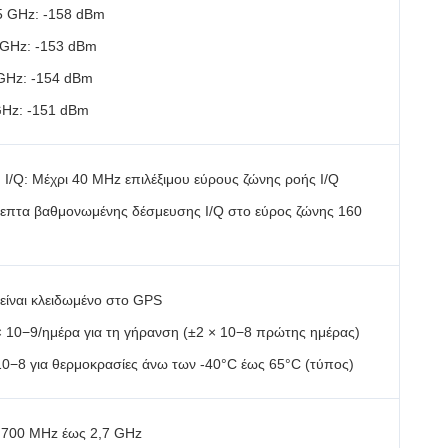
5 GHz: -158 dBm
 GHz: -153 dBm
GHz: -154 dBm
GHz: -151 dBm
I/Q: Μέχρι 40 MHz επιλέξιμου εύρους ζώνης ροής I/Q
λεπτα βαθμονωμένης δέσμευσης I/Q στο εύρος ζώνης 160
είναι κλειδωμένο στο GPS
× 10−9/ημέρα για τη γήρανση (±2 × 10−8 πρώτης ημέρας)
10−8 για θερμοκρασίες άνω των -40°C έως 65°C (τύπος)
 700 MHz έως 2,7 GHz