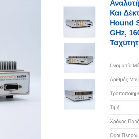
Αναλυτ
Και Δέκ
Hound S
GHz, 16
Ταχύτητ
Ονομασία Μά
Αριθμός Μον
Τροποποιημέ
Τιμή:
Χρόνος Παρ
Όροι Πληρωμ