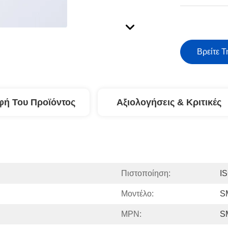
Βρείτε Τ
φή Του Προϊόντος
Αξιολογήσεις & Κριτικές
Πιστοποίηση:
I
Μοντέλο:
S
MPN:
S