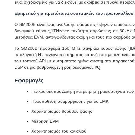
είναι σχεδιασμένο για να διεισδύει με ακρίβεια σε πυκνά περιβ
Εξαιρετικό για πρωτότυπα συστατικών του πρωτοκόλλου 
Ο SM200B είναι ένας ανάλυσης φάσματος υψηλών επιδόσεων 
δυναμικού εύρους,1THz/sec ταχύτητα σαρώσεως σε 30kHz 
μετρήσεις EVM, ανταγωνίζοντας ακόμη και τους πιο ακριβούς 
Το SM200B προσφέρει 160 MHz στιγμιαία εύρος ζώνης (IB
υπολογιστή.Η επεξεργασία σήματος κατανέμεται μεταξύ ενός ι
του τοπικού API με αυτοματοποιημένα συστήματα παρακολού
DSP σε μια βαθμονωμένη ροή δεδομένων I/Q.
Εφαρμογές
Γενικός σκοπός Δοκιμή και μέτρηση ραδιοσυχνοτήτων
Προϋπόθεση συμμόρφωσης για τις ΕΜΚ
Χαρακτηρισμός θορύβου φάσης
Μέτρηση EVM
Χαρακτηρισμός του καναλιού