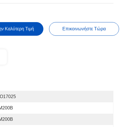
ην Καλύτερη Τιμή
Επικοινωνήστε Τώρα
SO17025
M200B
M200B