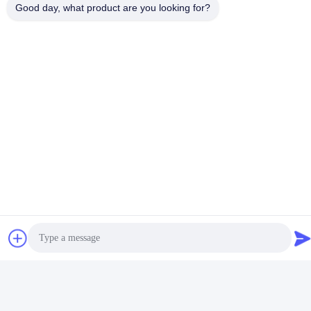
Good day, what product are you looking for?
Κοινωνικά Μέσα
Γρήγορη επικοινωνία
Τηλ.:
86-755-27883980
Ηλεκτρονικό
buyer2@meigaolan.com
Διεύθυνση