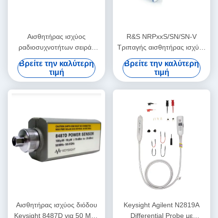
Αισθητήρας ισχύος
R&S NRPxxS/SN/SN-V
ραδιοσυχνοτήτων σειράς
Τριπαγής αισθητήρας ισχύος
Bird 4020 με ακρίβεια ± 3%
διόδου με έλεγχο USB και
Βρείτε την καλύτερη
Βρείτε την καλύτερη
και ανιχνεύσιμη
LAN για 50 MHz έως 50 GHz
τιμή
τιμή
βαθμονόμηση από το NIST
για εφαρμογές από 100 kHz
έως 3 GHz
Αισθητήρας ισχύος διόδου
Keysight Agilent N2819A
Keysight 8487D για 50 MHz
Differential Probe με