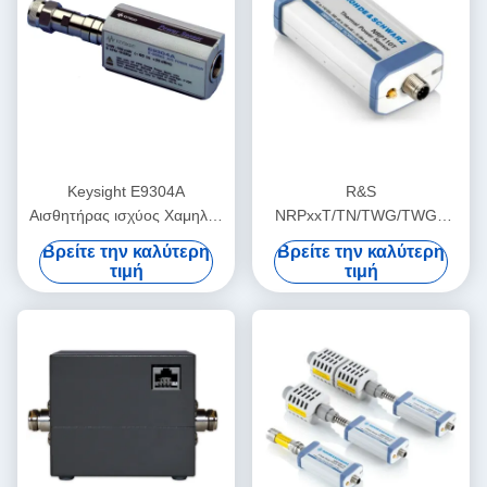
Keysight E9304A
R&S
Αισθητήρας ισχύος Χαμηλής
NRPxxT/TN/TWG/TWGN
συχνότητας Μετρά Μέση
αισθητήρες θερμικής ισχύος
Βρείτε την καλύτερη
Βρείτε την καλύτερη
ισχύ στο εύρος συχνοτήτων
για εφαρμογές RF &
τιμή
τιμή
9 KHz έως 6 GHz
μικροκυμάτων