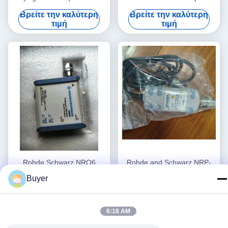
έως 50 GHz Μέτρηση μέσης
AutoProbe 800 MHz 10:1
Βρείτε την καλύτερη
Βρείτε την καλύτερη
ισχύος με ανιχνεύσιμη
Εξασθένηση 200 kΩ
τιμή
τιμή
βαθμονόμηση NIST
Αντίσταση Εισόδου
Rohde Schwarz NRQ6
Rohde and Schwarz NRP-
Αισθητήρας επιλεκτικής
Z11 Universal Power Sensor
Buyer
ισχύος συχνότητας 50 MHz
με εύρος συχνοτήτων 10
Βρείτε την καλύτερη
Βρείτε την καλύτερη
έως 6 GHz με -130 dBm έως
MHz έως 8 GHz και μέτρηση
τιμή
τιμή
+20 dBm Εύρος
ισχύος 200 pW έως 200 mW
6:18 AM
σε μορφή plug-in