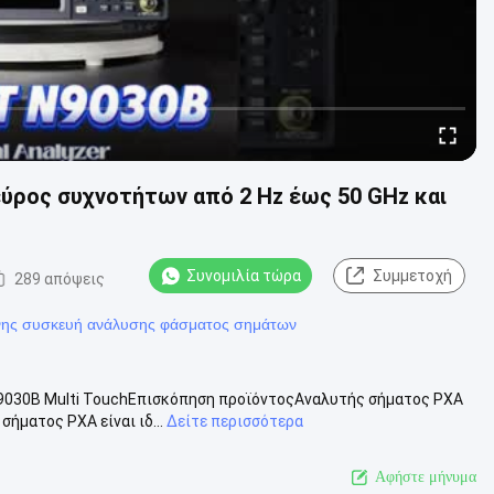
εύρος συχνοτήτων από 2 Hz έως 50 GHz και
Συνομιλία τώρα
Συμμετοχή
289 απόψεις
νης συσκευή ανάλυσης φάσματος σημάτων
N9030B Multi TouchΕπισκόπηση προϊόντοςΑναλυτής σήματος PXA
σήματος PXA είναι ιδ...
Δείτε περισσότερα
Αφήστε μήνυμα