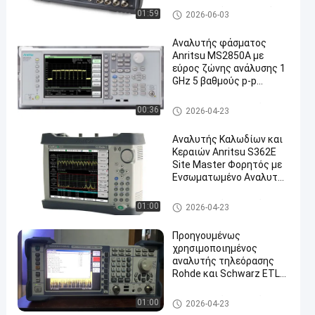
δοκιμών C-D
Ηλεκτρονικός εξοπλισμός δ
01:59
2026-06-03
οκιμής και μέτρησης
Αναλυτής φάσματος
Anritsu MS2850A με
εύρος ζώνης ανάλυσης 1
GHz 5 βαθμούς p-p
Γραμμικότητα φάσης
εντός ζώνης και
Συσκευή ανάλυσης φάσματο
00:36
2026-04-23
δυναμικό εύρος 142 dB
ς σημάτων
Αναλυτής Καλωδίων και
Κεραιών Anritsu S362E
Site Master Φορητός με
Ενσωματωμένο Αναλυτή
Φάσματος και Εύρος
Συχνοτήτων 2 MHz έως 6
Συσκευή ανάλυσης φάσματο
01:00
2026-04-23
GHz
ς σημάτων
Προηγουμένως
χρησιμοποιημένος
αναλυτής τηλεόρασης
Rohde και Schwarz ETL
δοκιμάστηκε σε πλήρεις
συνθήκες εργασίας με
Συσκευή ανάλυσης φάσματο
01:00
2026-04-23
περιοχή συχνοτήτων 500
ς σημάτων