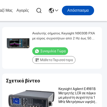
αζί Μας
Αγορές
Απόσπασμα
Αναλυτής σήματος Keysight N9030B PXA
με εύρος συχνοτήτων από 2 Hz έως 50
GHz και ευρυζωνικότητα ανάλυσης 510
MHz
Συνομιλία Τώρα
Μάθετε Περισσότερα
Σχετικά βίντεο
Keysight Agilent E4981B
Μετρητής LCR σε πάγκο
με μέγιστη συχνότητα 1
MHz Μετρήσεων υψηλής
ταχύτητας και ακριβούς