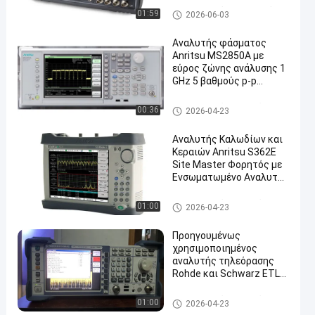
δοκιμών C-D
Ηλεκτρονικός εξοπλισμός δ
01:59
2026-06-03
οκιμής και μέτρησης
Αναλυτής φάσματος
Anritsu MS2850A με
εύρος ζώνης ανάλυσης 1
GHz 5 βαθμούς p-p
Γραμμικότητα φάσης
εντός ζώνης και
Συσκευή ανάλυσης φάσματο
00:36
2026-04-23
δυναμικό εύρος 142 dB
ς σημάτων
Αναλυτής Καλωδίων και
Κεραιών Anritsu S362E
Site Master Φορητός με
Ενσωματωμένο Αναλυτή
Φάσματος και Εύρος
Συχνοτήτων 2 MHz έως 6
Συσκευή ανάλυσης φάσματο
01:00
2026-04-23
GHz
ς σημάτων
Προηγουμένως
χρησιμοποιημένος
αναλυτής τηλεόρασης
Rohde και Schwarz ETL
δοκιμάστηκε σε πλήρεις
συνθήκες εργασίας με
Συσκευή ανάλυσης φάσματο
01:00
2026-04-23
περιοχή συχνοτήτων 500
ς σημάτων