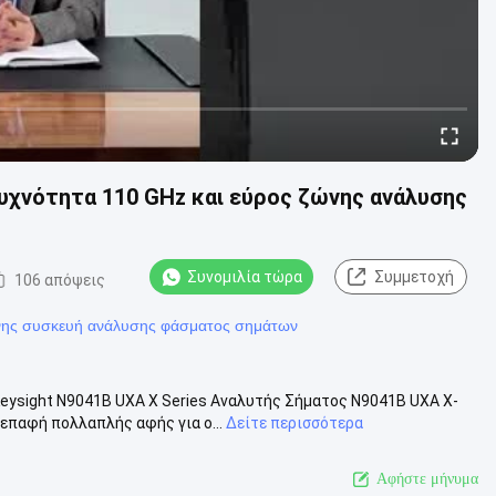
χνότητα 110 GHz και εύρος ζώνης ανάλυσης
Συνομιλία τώρα
Συμμετοχή
106 απόψεις
νης συσκευή ανάλυσης φάσματος σημάτων
ysight N9041B UXA X Series Αναλυτής Σήματος N9041B UXA X-
επαφή πολλαπλής αφής για ο...
Δείτε περισσότερα
Αφήστε μήνυμα