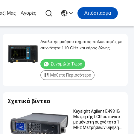
αζί Μας
Αγορές
Απόσπασμα
Αναλυτής μαύρου σήματος πολυεπαφής με
συχνότητα 110 GHz και εύρος ζώνης
ανάλυσης 1 GHz Αναλυτής φάσματος UXA
σειράς X
Συνομιλία Τώρα
Μάθετε Περισσότερα
Σχετικά βίντεο
Keysight Agilent E4981B
Μετρητής LCR σε πάγκο
με μέγιστη συχνότητα 1
MHz Μετρήσεων υψηλής
ταχύτητας και ακριβούς